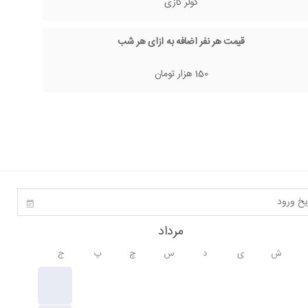
کولر گازی
قیمت هر نفر اضافه به ازای هر شب
150 هزار تومان
مرداد
ش
ی
د
س
چ
پ
ج