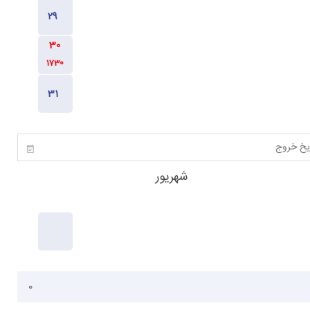
1730
1730
1730
1630
شهریور