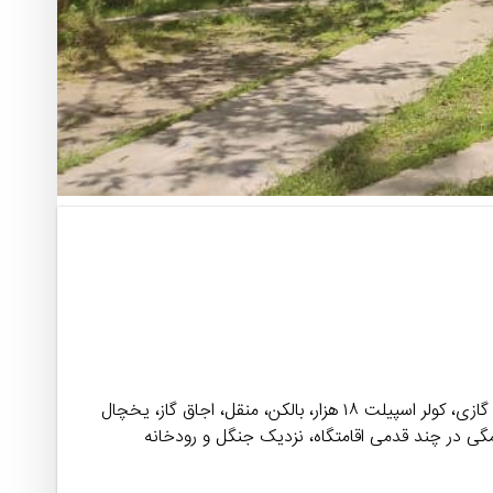
هر اتاق۸۰ متر، ۷۰۰ متر حیاط، آلاچیق، هر اتاق یک تخت دو نفره و سه دست رخت خواب، وسایل آشپزی با اندازه، بخاری گازی، کولر اسپیلت ۱۸ هزار، بالکن، منقل، اجاق گاز، یخچال
مگی در چند قدمی اقامتگاه، نزدیک جنگل و رودخانه