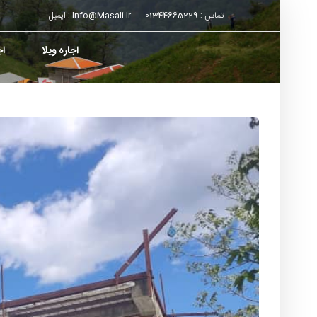
تماس :
01344665229
Info@masali.ir
ایمیل :
اجاره ویلا
اج