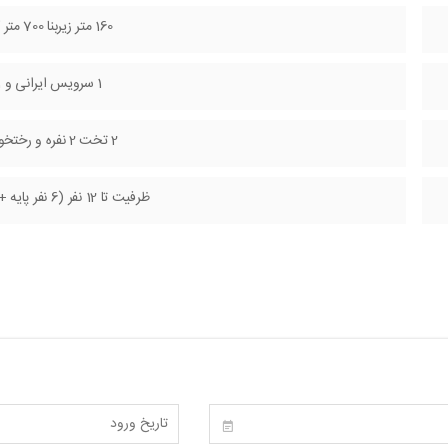
160 متر زیربنا 700 متر کل زمین
1 سرویس ایرانی و 1 حمام
2 تخت 2 نفره و رختخواب سنتی
ظرفیت تا 12 نفر (6 نفر پایه + تا 6 نفر اضافه)