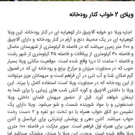
ویلای 2 خواب کنار رودخانه
اجاره ویلا دو خوابه آلاچیق دار کوهپایه ای در کنار رودخانه. این ویلا
کوهپایه ای در یک محیط دنج و آرام در کنار رودخانه و دارای آلاچیق
و ۶۰۰ متر زمین میباشد که در فاصله ۵ کیلومتری از شهرستان ماسال
و فاصله ۳۰ کیلومتری از ییلاقات و فاصله ۴۵ کیلومتری از شهر رشت
و فاصله ۱ ساعت تا دریا واقع شده است. موقعیت مکانی ویلا بسیار
خوب که در مجاورت میزبان و مزارع برنج و رودخانه ای که در فصول
گرم امکان شنا و آب تنی در آن فراهم است و میهمانان عزیز میتوانند
از این رودخانه که در مجاورت ویلا است استفاده کامل را ببرند. این
ویلا با داشتن آلاچیق و کوره آتش شب های زیبایی را برای شما به
ارمغان خواهد آورد. قبل از حضور میهمان فضای داخلی ویلا
ضدعفونی و با مواد شوینده شست و شو میشود. ویلا دارای یک
نشیمن دو اتاق خواب همراه با دو تخت دو نفره و ۲ دست رخت
خواب میباشد. آنتن دهی و پوشش اینترنتی برای ایرانسل و آنتن
دهی برای همراه اول فراهم است. سوپر مارکت در فاصله ۱۰۰ متری
ویلا واقع شده است. ورودی این ویلا با میزبان مشترک میباشد اما