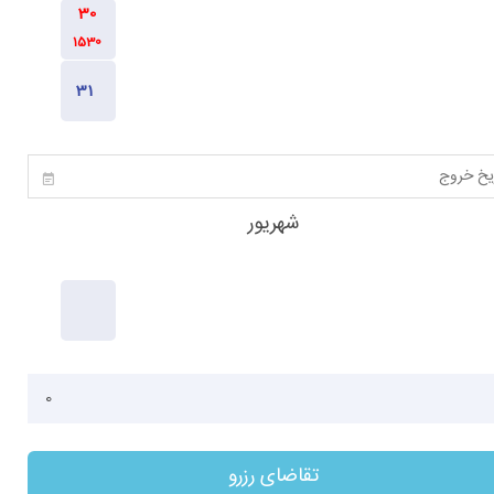
1530
1530
1130
شهریور