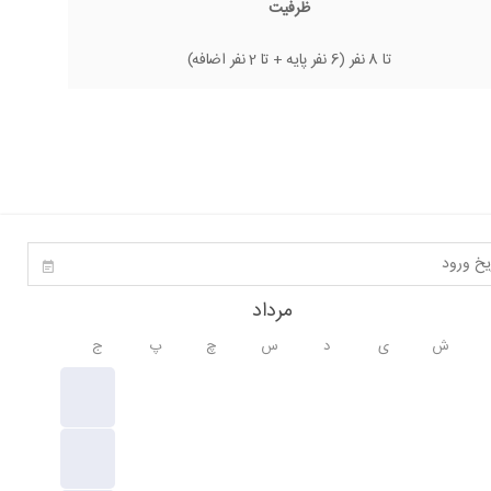
ظرفیت
تا 8 نفر (6 نفر پایه + تا 2 نفر اضافه)
مرداد
ش
ی
د
س
چ
پ
ج