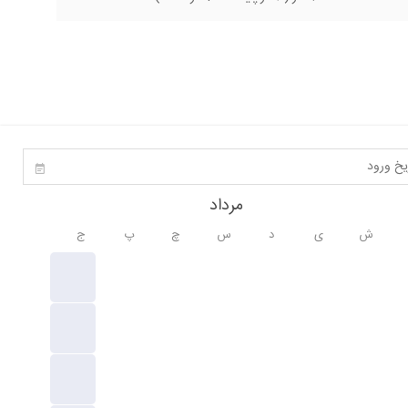
مرداد
ش
ی
د
س
چ
پ
ج