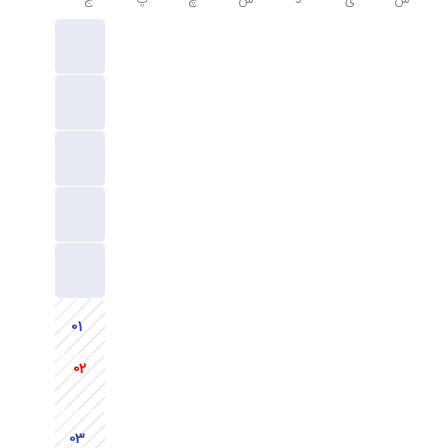
ش
ی
د
س
چ
پ
ج