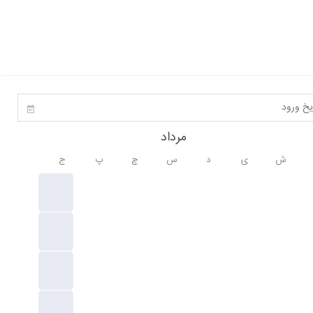
مرداد
ش
ی
د
س
چ
پ
ج