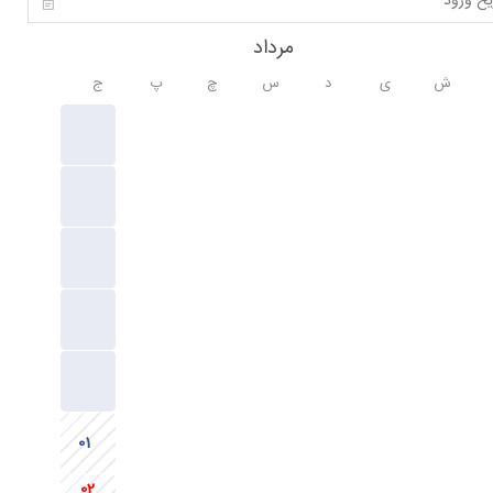
مرداد
ش
ی
د
س
چ
پ
ج