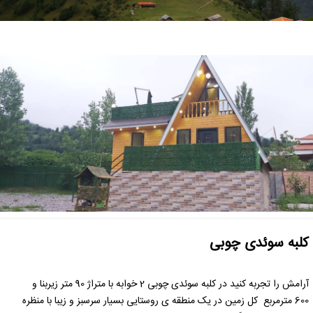
کلبه سو‌ئدی چوبی
آرامش را تجربه کنید در کلبه سوئدی چوبی 2 خوابه‌ با متراژ 90 متر زیربنا و
600 مترمربع کل زمین در یک منطقه ی روستایی بسیار سرسبز و زیبا با منظره