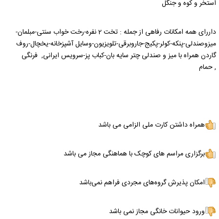
استخر و کوه و جنگل
داررای همه امکانات رفاهی از جمله : تخت 2 نفره-رخت خواب سنتی-مبلمان-
میزوصندلی-پنکه-کولر-پکیج-جاروبرقی-تلویزیون-وسایل آشپزخانه-یخچال-روف
گاردن همراه با میز و صندلی چتر سایه بان-کباب پز-سرویس ایرانی, فرنگی
, حمام
همراه داشتن کارت ملی الزامی می باشد
برگزاری مراسم های کوچک با هماهنگی مجاز می باشد
امکان پذیرش گروه‌های مجردی فراهم نمی‌باشد
ورود حیوانات خانگی مجاز نمی باشد